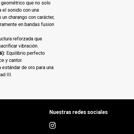
o geométrico que no solo
a el sonido con una
s un charango con carácter,
noramente en bandas fusion
uctura reforzada que
crificar vibración.
á):
Equilibrio perfecto
ce y cantor.
 estándar de oro para una
ad III.
Nuestras redes sociales