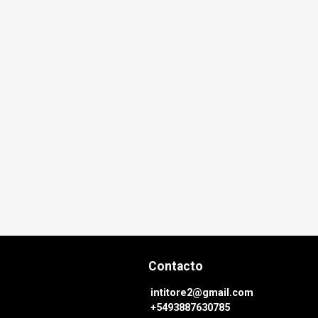
Contacto
intitore2@gmail.com
+5493887630785