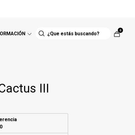
0
FORMACIÓN
actus III
erencia
0